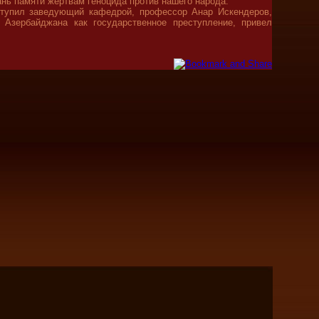
нь памяти жертвам геноцида против нашего народа.
ступил заведующий кафедрой, профессор Анар Искендеров,
 Азербайджана как государственное преступление, привел