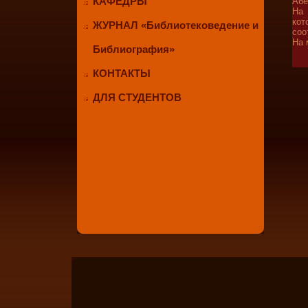
КАФЕДРЫ
Абе
На 
кот
ЖУРНАЛ «Библиотековедение и
соо
На 
Библиография»
КОНТАКТЫ
ДЛЯ СТУДЕНТОВ