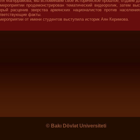
ля Магеррамова, мы вспоминаем свое историческое прошлое, отдаем да
мероприятии продемонстрирован тематический видеоролик, затем вы
орый расценив зверства армянских националистов против населения
тветствующие факты.
мероприятии от имени студентов выступила историк Аян Керимова.
©
Bakı Dövlət Universiteti