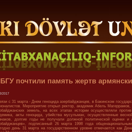
 БГУ почтили память жертв армянск
3/2017
вязи с 31 марта - Днем геноцида азербайджанцев, в Бакинском государ
ионалистов. Мероприятие открыл ректор, академик Абель Магеррамов, 
рбайджанских земель, на всех этапах истории осуществляли проти
демика, акты геноцида, убийства мусульман, осуществленные весн
наков, долгие годы не получали должной политической оценки и 
рбайджанцев», подписанный 26 марта 1998 года общенациональным
годно день 31 марта на государственном уровне отмечается как Ден