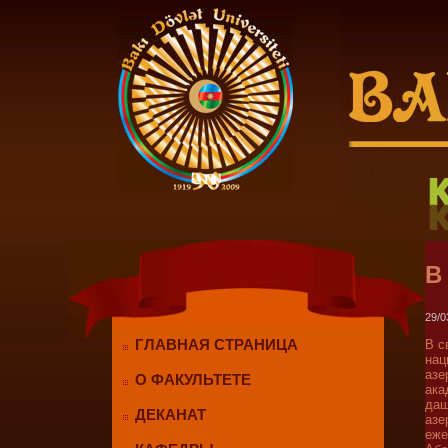
В
29/0
ГЛАВНАЯ СТРАНИЦА
В с
нац
азе
О ФАКУЛЬТЕТЕ
ака
даш
ДЕКАНАТ
азе
еже