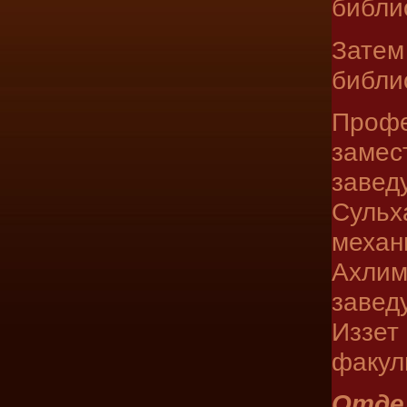
библи
Затем
библи
Проф
заме
завед
Суль
меха
Ахлим
заве
Иззе
факул
Отдел