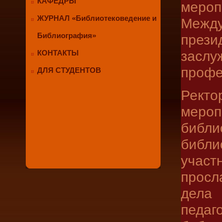
КАФЕДРЫ
мероп
ЖУРНАЛ «Библиотековедение и
Межд
Библиография»
през
заслу
КОНТАКТЫ
профе
ДЛЯ СТУДЕНТОВ
Рект
меро
библи
библи
участ
просл
дела 
педа