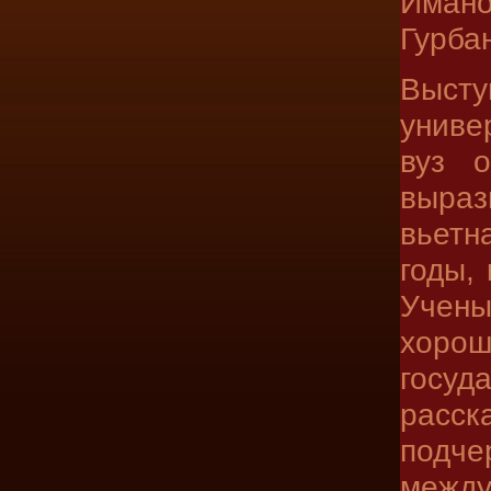
Иман
Гурба
Высту
униве
вуз о
выра
вьетн
годы,
Учены
хорош
госу
расс
подче
между