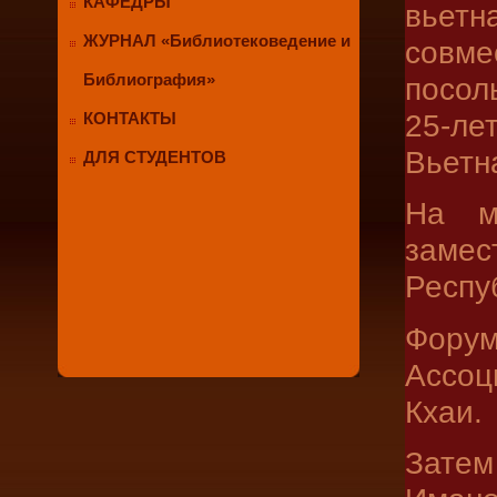
КАФЕДРЫ
вьет
ЖУРНАЛ «Библиотековедение и
совме
Библиография»
посол
25-ле
КОНТАКТЫ
Вьетн
ДЛЯ СТУДЕНТОВ
На м
заме
Респу
Фору
Ассоц
Кхаи.
Зате