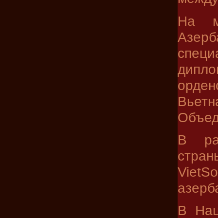
На м
Азер
спец
дипло
орден
Вьет
Объед
В ра
стра
VietS
азерб
В Нац