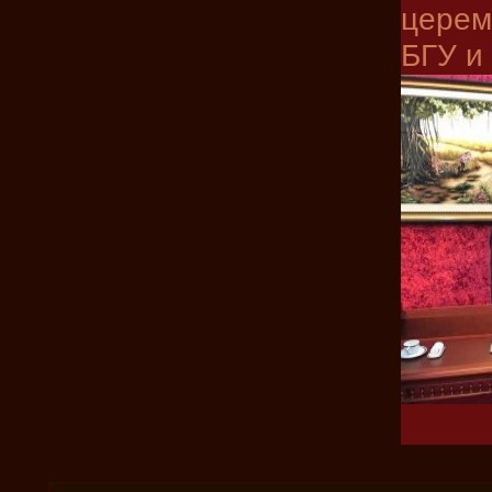
церем
БГУ и