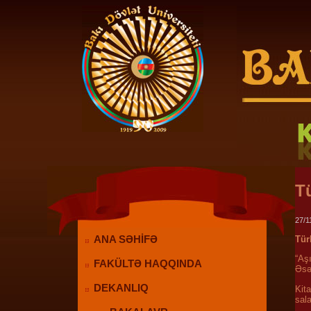
T
27/1
ANA SƏHİFƏ
Tür
“Aşı
FAKÜLTƏ HAQQINDA
Əsə
DEKANLIQ
Kit
sal