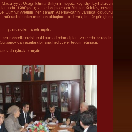
Mədəniyyət Ocağı İctimai Birliyinin həyata keçirdiyi layihələrdən
rğulamışdır. Görüşdə çıxış edən professor Abuzər Xələfov, dosent
kiyə Cümhuriyyətinin hər zaman Azərbaycanın yanında olduğunu
sti münasibətlərdən məmnun olduqlarını bildirmiş, bu cür görüşlərin
ilmiş, musiqilər ifa edilmişdir.
ara rəhbərlik etdiyi təşkilatın adından diplom və medallar təqdim
urbanov da yazarlara bir sıra hədiyyələr təqdim etmişdir.
rov da iştirak etmişdir.