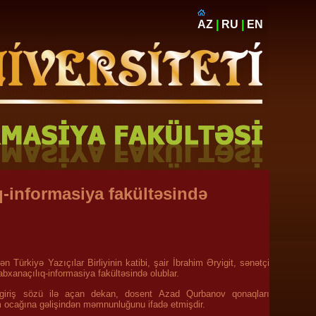
AZ
|
RU
|
EN
q-informasiya fakültəsində
 Türkiyə Yazıçılar Birliyinin katibi, şair İbrahim Əryigit, sənətçi
bxanaçılıq-informasiya fakültəsində olublar.
şü giriş sözü ilə açan dekan, dosent Azad Qurbanov qonaqları
lm ocağına gəlişindən məmnunluğunu ifadə etmişdir.