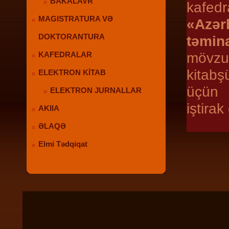
BAKALAVR
kafed
MAGISTRATURA VƏ
«Azər
DOKTORANTURA
təmina
mövzus
KAFEDRALAR
kitabş
ELEKTRON KİTAB
üçün d
ELEKTRON JURNALLAR
iştirak
AKIIA
ƏLAQƏ
Elmi Tədqiqat