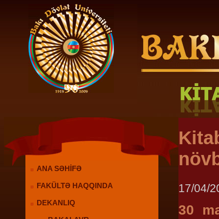
Kita
növb
ANA SƏHİFƏ
17/04/2
FAKÜLTƏ HAQQINDA
DEKANLIQ
30 ma