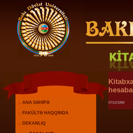
Kitabxa
hesabat
ANA SƏHİFƏ
07/12/1999
FAKÜLTƏ HAQQINDA
DEKANLIQ