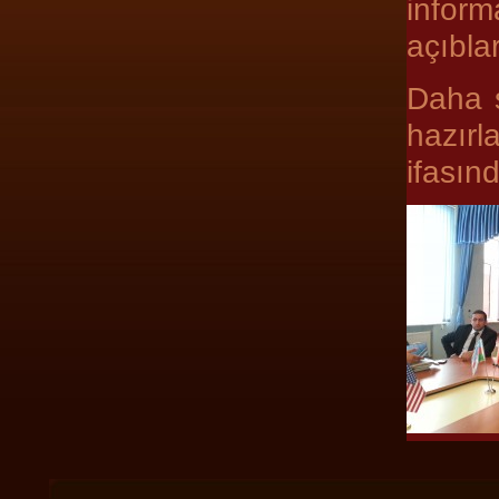
inform
açıblar
Daha s
hazırl
ifasın