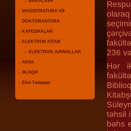
BAKALAVR
Respub
MAGISTRATURA VƏ
olaraq 
DOKTORANTURA
seçim
çərçiv
KAFEDRALAR
fakült
ELEKTRON KİTAB
236 və
ELEKTRON JURNALLAR
AKIIA
Hər ik
ƏLAQƏ
fakü
Elmi Tədqiqat
Biblio
Kitab
Süleym
təhsil
bəhs e