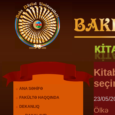
Kita
seçi
ANA SƏHİFƏ
23/05/2
FAKÜLTƏ HAQQINDA
DEKANLIQ
Ölkə 