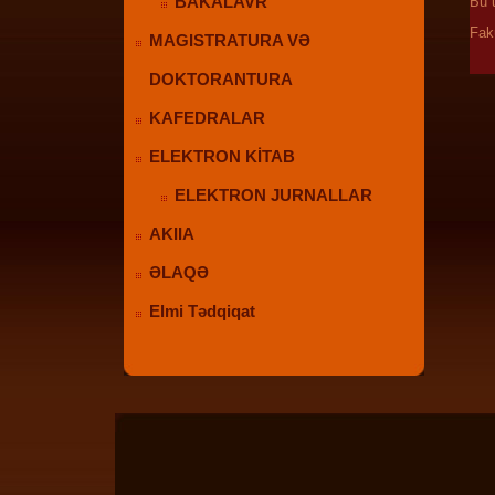
BAKALAVR
Bu 
Fak
MAGISTRATURA VƏ
DOKTORANTURA
KAFEDRALAR
ELEKTRON KİTAB
ELEKTRON JURNALLAR
AKIIA
ƏLAQƏ
Elmi Tədqiqat