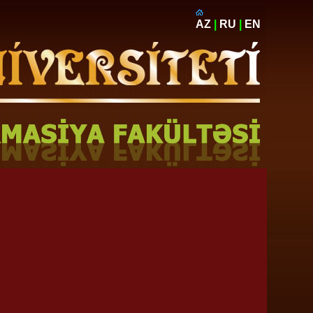
AZ
|
RU
|
EN