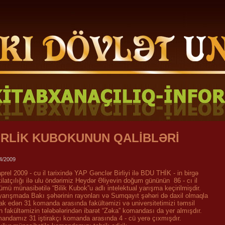
İRLİK KUBOKUNUN QALİBLƏRİ
4/2009
prel 2009 - cu il tarixində YAP Gənclər Birliyi ilə BDU THİK - in birgə
ilatçılığı ilə ulu öndərimiz Heydər Əliyevin doğum gününün 86 - cı il
mü münasibətilə “Bilik Kubok”u adlı intelektual yarışma keçirilmişdir.
yarışmada Bakı şəhərinin rayonları və Sumqayıt şəhəri də daxil olmaqla
irak edən 31 komanda arasında fakültəmizi və universitetimizi təmsil
n fakültəmizin tələbələrindən ibarət “Zəka” komandası da yer almışdır.
andamız 31 iştirakçı komanda arasında 4 - cü yerə çıxmışdır.