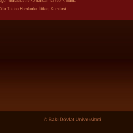
uğur münasibətilə komandamızı təbrik edirik.
ültə Tələbə Həmkarlar İttifaqı Komitəsi
©
Bakı Dövlət Universiteti