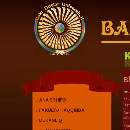
B
28/0
ANA SƏHİFƏ
25 a
təşk
dönü
FAKÜLTƏ HAQQINDA
Bu 
işt
DEKANLIQ
edə
Kom