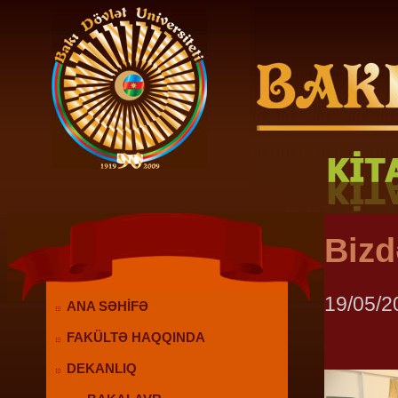
Bizd
19/05/2
ANA SƏHİFƏ
FAKÜLTƏ HAQQINDA
DEKANLIQ