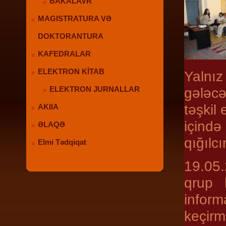
BAKALAVR
MAGISTRATURA VƏ
DOKTORANTURA
KAFEDRALAR
ELEKTRON KİTAB
Yalnı
gələcə
ELEKTRON JURNALLAR
təşkil
AKIIA
içind
ƏLAQƏ
qığılcı
Elmi Tədqiqat
19.05.
qrup 
inform
keçirm