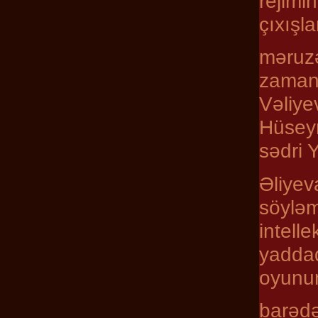
rejimi
çıxışl
məruz
zaman
Vəliye
Hüseyn
sədri 
Əliyev
söylə
intell
yadda
oyunun
barədə