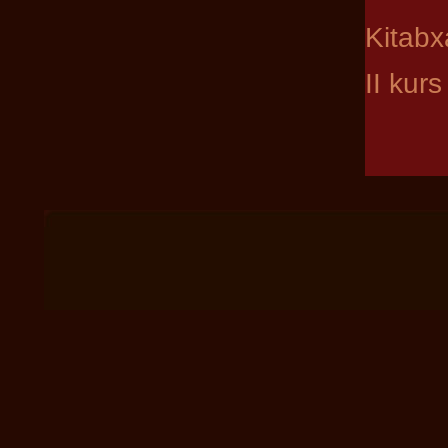
Kitabx
II kur