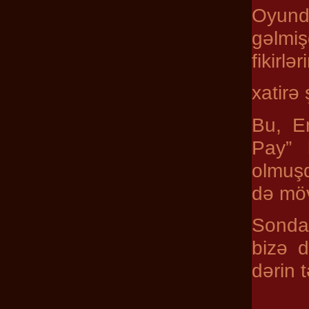
Oyunda
gəlmiş
fikirlə
xatirə 
Bu, Em
Pay” 
olmuşd
də möv
Sonda 
bizə d
dərin 