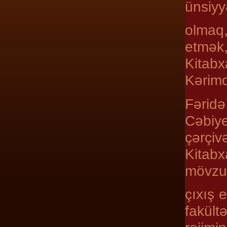
ünsiyy
olmaq,
etmək,
Kitabx
Kərimo
Fərid
Cəbiy
çərçi
Kitabx
mövzu
çıxış 
fakült