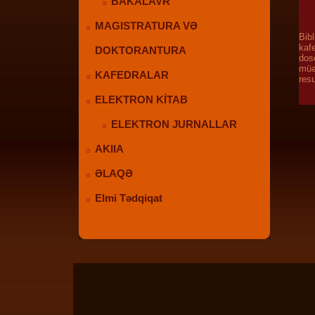
BAKALAVR
MAGISTRATURA VƏ
Bibl
kaf
DOKTORANTURA
dos
müə
KAFEDRALAR
resu
ELEKTRON KİTAB
ELEKTRON JURNALLAR
AKIIA
ƏLAQƏ
Elmi Tədqiqat