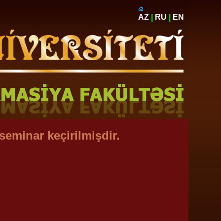
AZ
|
RU
|
EN
seminar keçirilmişdir.