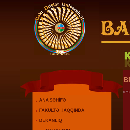
Bi
07/0
ANA SƏHİFƏ
FAKÜLTƏ HAQQINDA
DEKANLIQ