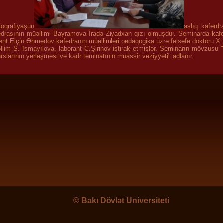
ioqrafiyaşün
aslıq kaferdr
edrasının müəllimi Bayramova İradə Ziyadxan qızı olmuşdur. Seminarda kafed
ent Elçin Əhmədov kafedranın müəllimləri pedaqogika üzrə fəlsəfə doktoru 
llim S. İsmayılova, laborant C.Şirinov iştirak etmişlər. Seminarın mövzusu 
rslarının yerləşməsi və kadr təminatının müassir vəziyyəti" adlanır.
©
Bakı Dövlət Universiteti