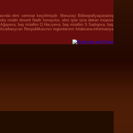
asında elmi seminar keçirilmişdir. Məruzəçi Biblioqrafiyaşünaslıq
ra müdiri dosent Nadir İsmayılov, elmi işlər üzrə dekan müavini
X. Ağayeva, baş müəllim Q Hacıyeva, baş müəllim S Sadıqova, baş
"Azərbasycan Respublikasının regionlarının kitabxana-informasiya