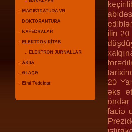
BAKALAVR
keçir
MAGISTRATURA VƏ
abidəs
DOKTORANTURA
ediblə
ilin 2
KAFEDRALAR
düşdü
ELEKTRON KİTAB
xalqın
ELEKTRON JURNALLAR
törədi
AKIIA
tarixin
ƏLAQƏ
20 Yan
Elmi Tədqiqat
əks et
öndər 
faciə 
Prezid
iştirak