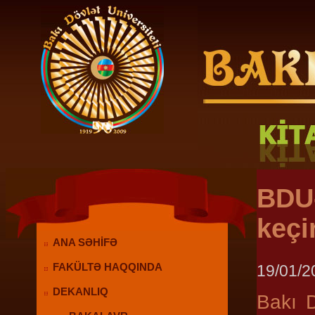
BDU-
keçir
ANA SƏHİFƏ
19/01/2
FAKÜLTƏ HAQQINDA
DEKANLIQ
Bakı D