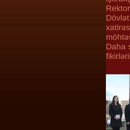
Rektor
Dövlət
xatir
möhtəş
Daha s
fikirlə