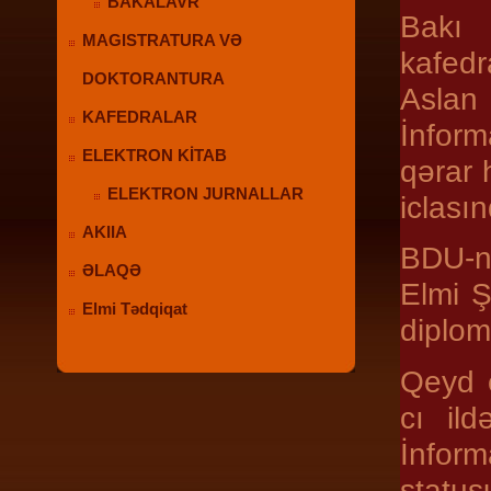
BAKALAVR
Bakı 
MAGISTRATURA VƏ
kafedr
DOKTORANTURA
Aslan
KAFEDRALAR
İnform
ELEKTRON KİTAB
qərar 
ELEKTRON JURNALLAR
iclasın
AKIIA
BDU-n
ƏLAQƏ
Elmi Ş
Elmi Tədqiqat
diplom
Qeyd e
cı il
İnfor
status