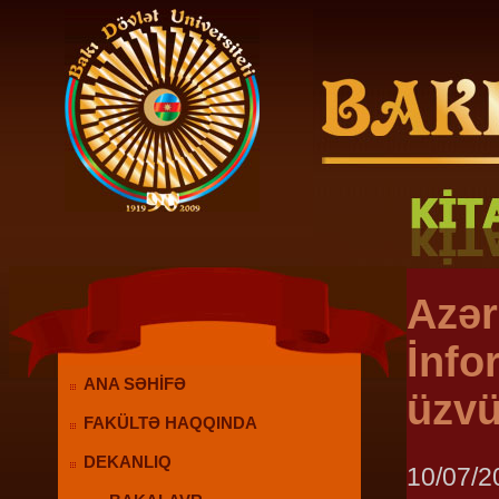
Azər
İnfo
ANA SƏHİFƏ
üzvü
FAKÜLTƏ HAQQINDA
DEKANLIQ
10/07/2