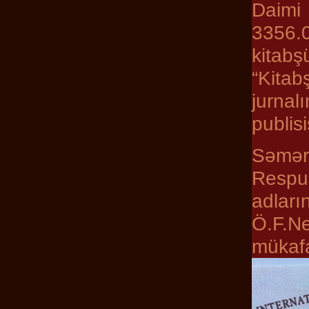
Daimi
3356.
kitab
“Kitab
jurnаl
publis
Səmərə
Respubl
adları
Ö.F.Nе
mükаfа