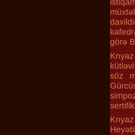
istiqa
müxtəl
daxild
kafedr
görə B
Knyaz 
kütləv
söz m
Gürcüs
simpo
sertifi
Knyaz
Heyəti