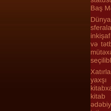
Baş Mə
Dünya
sfera
inkişa
və tət
mütəx
seçilib
Xatırl
yaxşı
kitabx
kitab
ədəbiy