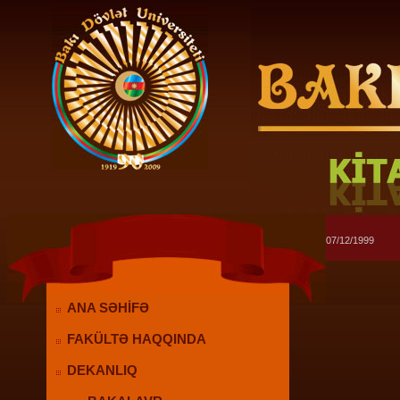
07/12/1999
ANA SƏHİFƏ
FAKÜLTƏ HAQQINDA
DEKANLIQ