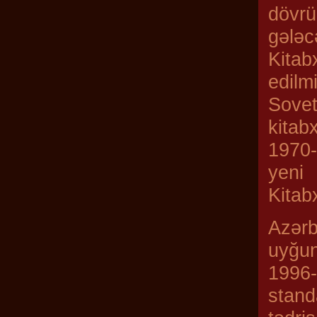
dövrü
gələc
Kitab
edilm
Sovet
kitab
1970-
yeni
Kitabx
Azərb
uyğun
1996-
stand