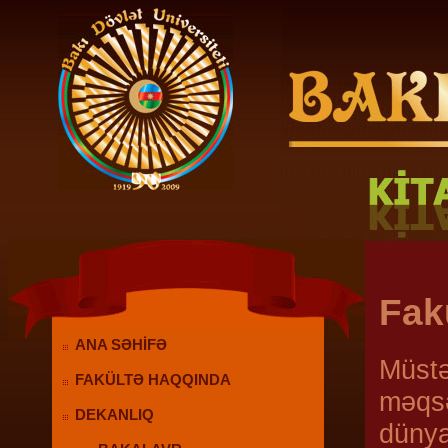
Fak
ANA SƏHİFƏ
Müstə
FAKÜLTƏ HAQQINDA
məqsə
DEKANLIQ
dünya