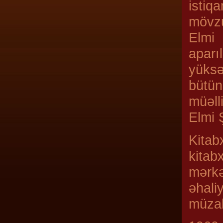
istiq
mövzu
Elmi 
apar
yüksə
bütün
müəll
Elmi 
Kitab
kitab
mərkə
əhali
müzaki