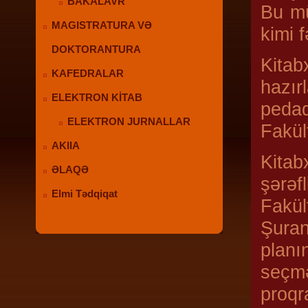
BAKALAVR
Bu mü
MAGISTRATURA VƏ
kimi f
DOKTORANTURA
Kitab
KAFEDRALAR
hazır
ELEKTRON KİTAB
pedaq
ELEKTRON JURNALLAR
Fakül
AKIIA
Kitab
ƏLAQƏ
şərəf
Elmi Tədqiqat
Fakül
Şuran
planı
seçmə
proqr