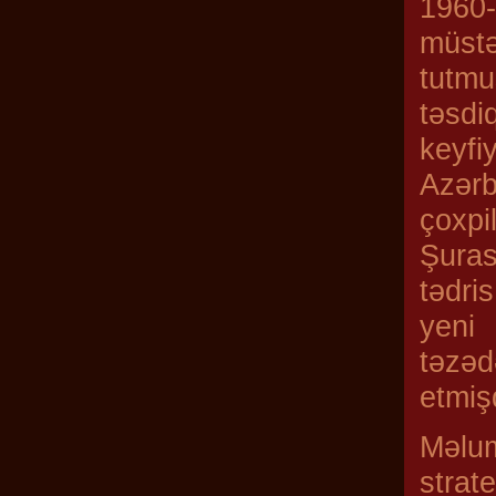
1960-
müstə
tutmu
təsd
keyfi
Azər
çoxpi
Şuras
tədri
yeni
təzəd
etmişd
Məlu
strat