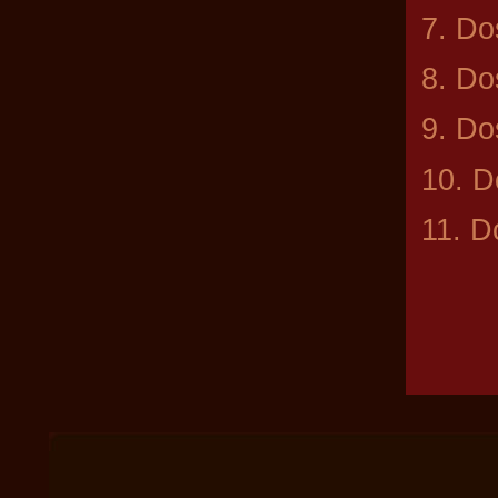
7. Do
8. Do
9. Do
10. 
11. D