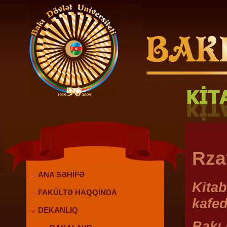
Rza
ANA SƏHİFƏ
Kita
FAKÜLTƏ HAQQINDA
kafed
DEKANLIQ
Bakı