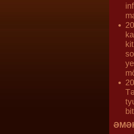
in
ma
20
ka
ki
so
ye
mö
20
Tə
ty
bi
ƏMƏ