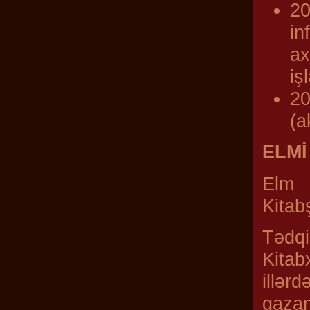
20
in
ax
iş
20
(a
ELMİ
Elm 
Kitab
Tədqi
Kitab
illər
qazan