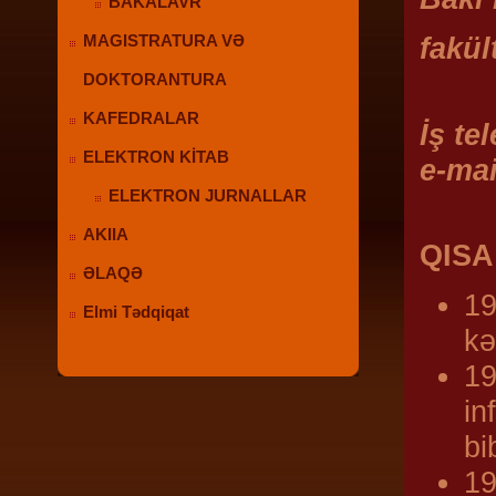
BAKALAVR
fakül
MAGISTRATURA VƏ
DOKTORANTURA
KAFEDRALAR
İş te
ELEKTRON KİTAB
e-ma
ELEKTRON JURNALLAR
AKIIA
QISA
ƏLAQƏ
19
Elmi Tədqiqat
kə
19
in
bi
19