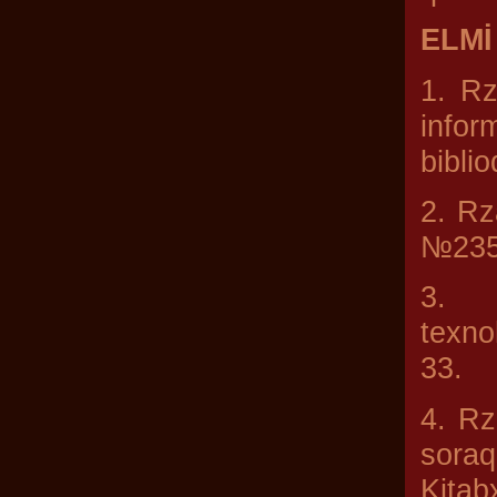
ELMİ
1. Rz
infor
bibli
2. Rz
№235.
3. R
texno
33.
4. Rz
sоraq
Kitab