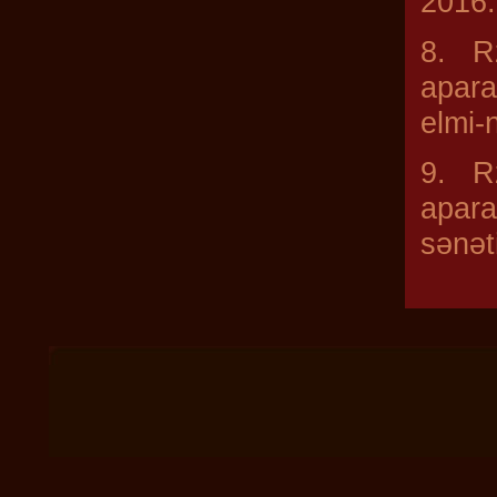
2016.
8. Rz
apara
elmi-
9. Rz
apara
sənət