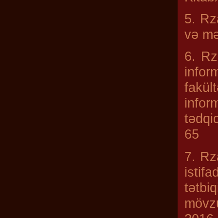
5. Rz
və mə
6. Rz
infor
fakül
infor
tədqi
65
7. Rz
istif
tətbi
mövzu